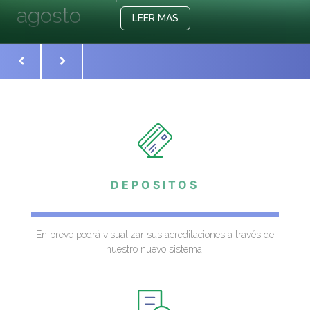
agosto
LEER MAS
La medida alcanza OSPF y OSPTV SALUD
DEPOSITOS
En breve podrá visualizar sus acreditaciones a través de
nuestro nuevo sistema.