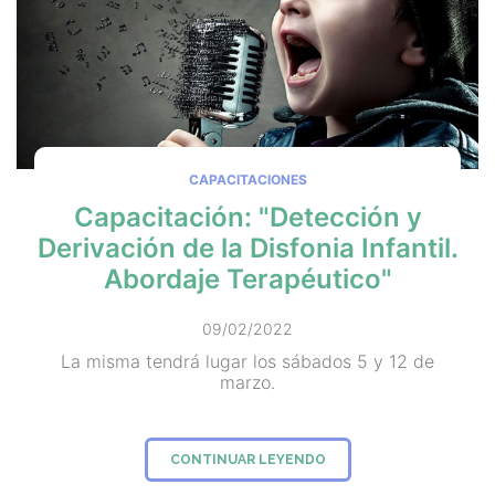
CAPACITACIONES
Capacitación: "Detección y
Derivación de la Disfonia Infantil.
Abordaje Terapéutico"
09/02/2022
La misma tendrá lugar los sábados 5 y 12 de
marzo.
CONTINUAR LEYENDO